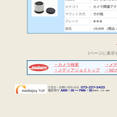
カテゴリ
：
カメラ関連アク
マウント方式
：
その他
グレード
：
★★★
価格
：
\20,000 （税込 
1ページに表示
・
カメラ検索
・
メ
・
メディアジョイトップ
・
MJ