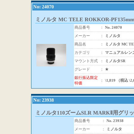
No: 24070
ミノルタ MC TELE ROKKOR-PF135mm/
商品番号
：
No. 24070
メーカー
：
ミノルタ
商品名
：
ミノルタ MC TEL
カテゴリ
：
マニュアルレン
マウント方式
：
ミノルタSR
グレード
：
★
銀行振込限定
：
\1,819 （税込 \2
特価
No: 23938
ミノルタ110ズームSLR MARKⅡ用グリ
商品番号
：
No. 23938
メーカー
：
ミノルタ