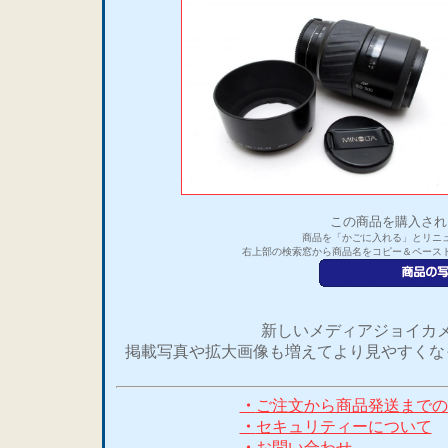
この商品を購入され
商品を「かごに入れる」とリニ
右上部の検索窓から商品名をコピー＆ペース
新しいメディアジョイカメ
掲載写真や拡大画像も増えてより見やすくな
・
ご注文から商品発送までの
・
セキュリティーについて
・
お問い合わせ