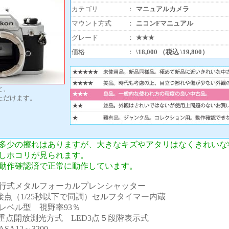
カテゴリ
：
マニュアルカメラ
マウント方式
：
ニコンFマニュアル
グレード
：
★★★
価格
：
\18,000 （税込 \19,800）
と、
ただけます。
多少の擦れはありますが、大きなキズやアタリはなくきれいな
しホコリが見られます。
動作確認済で正常に動作しています。
行式メタルフォーカルプレンシャッター
、X接点（1/25秒以下で同調）セルフタイマー内蔵
レベル型 視野率93％
重点開放測光方式 LED3点５段階表示式
A12～3200