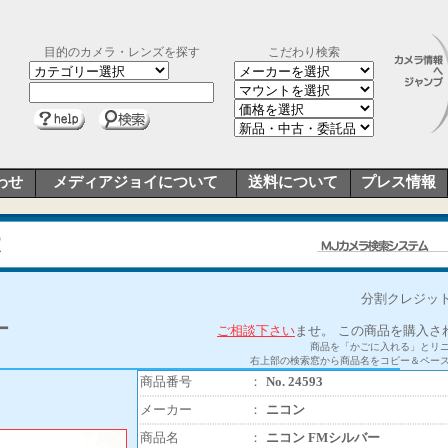
目的のカメラ・レンズを探す
こだわり検索
わせ
メディアジョイについて
送料について
プレス情報
分割クレジット
ー
ご相談下さい
ませ。
この商品を購入さ
商品を「かごに入れる」とリ
右上部の検索窓から商品名をコピー＆ペー
商品番号
：
No. 24593
メーカー
：
ニコン
商品名
：
ニコン FMシルバー