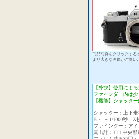
商品写真をクリックする
より大きな画像がご覧い
【外観】使用による
ファインダー内は少
【機能】シャッター
シャッター：上下走
B・1～1/1000秒
ファインダー：アイ
露出計：TTL中央部
フィルム感度範囲：AS