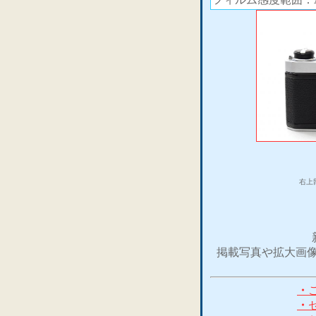
右上
掲載写真や拡大画像
・
・