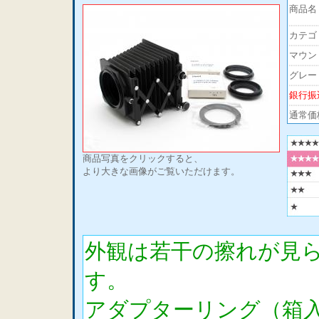
商品名
カテゴ
マウン
グレー
銀行振
通常価
商品写真をクリックすると、
より大きな画像がご覧いただけます。
外観は若干の擦れが見
す。
アダプターリング（箱