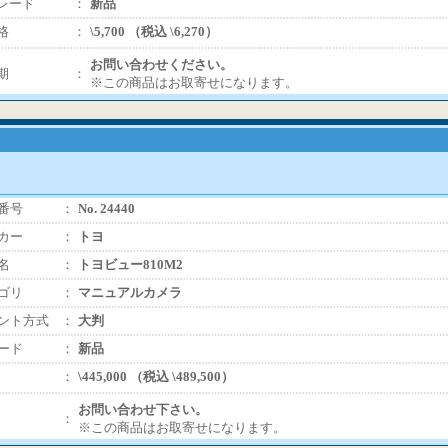
レード
：
新品
格
：
\5,700 （税込 \6,270）
お問い合わせください。
期
：
※この商品はお取寄せになります。
番号
：
No. 24440
カー
：
トヨ
名
：
トヨビュー810M2
ゴリ
：
マニュアルカメラ
ント方式
：
大判
ード
：
新品
：
\445,000 （税込 \489,500）
お問い合わせ下さい。
：
※この商品はお取寄せになります。