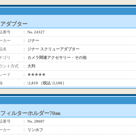
ーアダプター
品番号
：
No. 24327
ーカー
：
ジナー
品名
：
ジナー スクリューアダプター
テゴリ
：
カメラ関連アクセサリー・その他
ウント方式
：
大判
レード
：
★★★★★
格
：
\2,819 （税込 \3,100）
みフィルターホルダー70㎜
品番号
：
No. 20607
ーカー
：
リンホフ