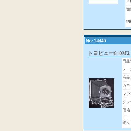
グ
価
納
No: 24440
トヨビュー810M2
商品
メー
商品
カテ
マウ
グレ
価格
納期