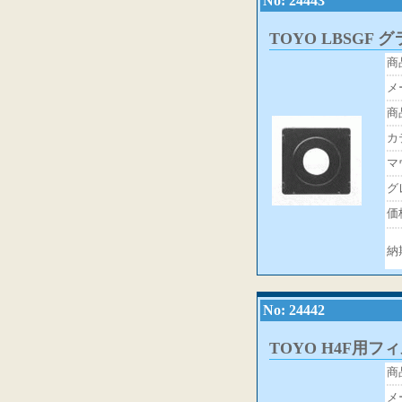
No: 24443
TOYO LBSGF
商
メ
商
カ
マ
グ
価
納
No: 24442
TOYO H4F用フ
商
メ