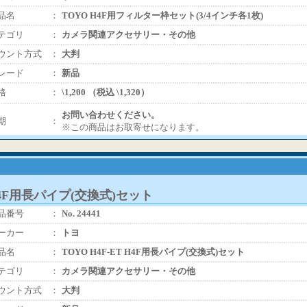
品名
：
TOYO H4F用フィルター枠セット(3/4インチ各1枚)
テゴリ
：
カメラ関連アクセサリー・その他
ウント方式
：
大判
レード
：
新品
格
：
\1,200 （税込 \1,320）
お問い合わせください。
期
：
※この商品はお取寄せになります。
 H4F用長パイプ(交換式)セット
品番号
：
No. 24441
ーカー
：
トヨ
品名
：
TOYO H4F-ET H4F用長パイプ(交換式)セット
テゴリ
：
カメラ関連アクセサリー・その他
ウント方式
：
大判