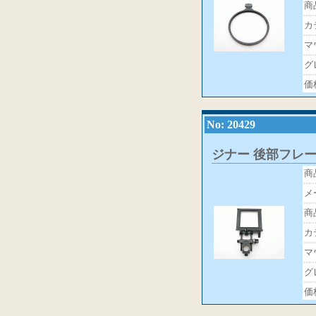
商
カ
マ
グ
価
No: 20429
ジナー 後部フレーム(
商
メ
商
カ
マ
グ
価