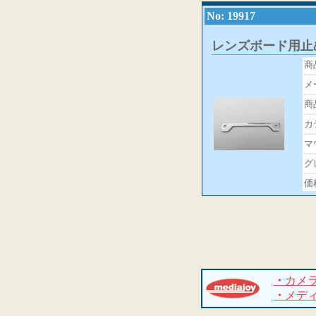
No: 19917
レンズボード用止
商
メ
商
カ
マ
グ
価
・
カメ
・
メデ