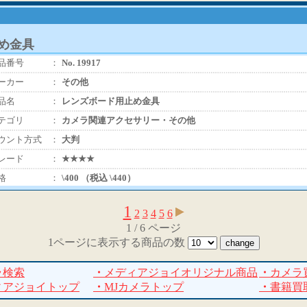
め金具
品番号
：
No. 19917
ーカー
：
その他
品名
：
レンズボード用止め金具
テゴリ
：
カメラ関連アクセサリー・その他
ウント方式
：
大判
レード
：
★★★★
格
：
\400 （税込 \440）
1
2
3
4
5
6
1 / 6 ページ
1ページに表示する商品の数
ラ検索
・
メディアジョイオリジナル商品
・
カメラ
ィアジョイトップ
・
MJカメラトップ
・
書籍買