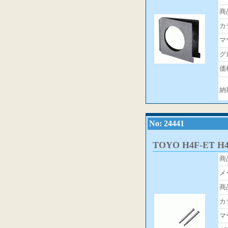
商
カ
マ
グ
価
納
No: 24441
TOYO H4F-ET
商
メ
商
カ
マ