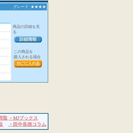
グレード: ★★★★
商品の詳細を見
る
この商品を
購入される場合
買取
・
MJブックス
取
・
田中長徳コラム