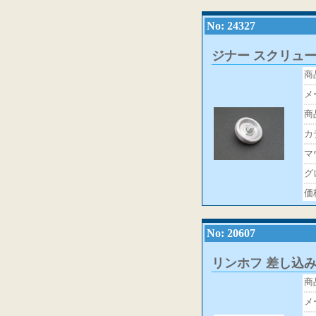
No: 24327
ジナー スクリュ
商
メ
商
カ
マ
グ
価
No: 20607
リンホフ 差し込
商
メ