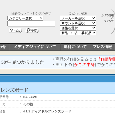
目的のカメラ・レンズを探す
こだわり検索
わせ
メディアジョイについて
送料について
プレス情報
・
商品の詳細を見るには [
詳細情
58件 見つかりました
・
画面下の [
かごの中身
] でかご
ルフレンズボード
品番号
：
No. 24591
ーカー
：
その他
品名
：
4 1/2 ディアドルフレンズボード