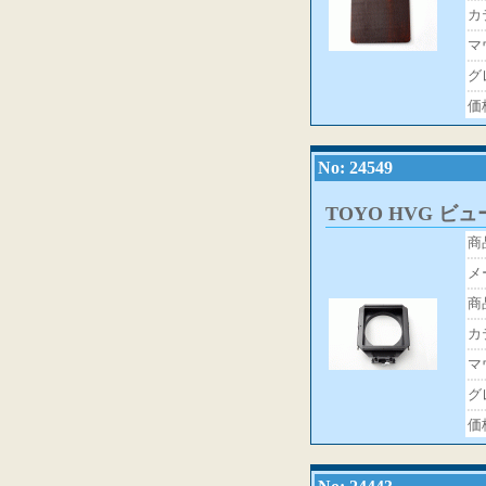
カ
マ
グ
価
No: 24549
TOYO HVG ビ
商
メ
商
カ
マ
グ
価