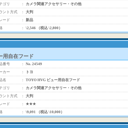
テゴリ
：
カメラ関連アクセサリー・その他
ウント方式
：
大判
レード
：
新品
格
：
\2,546 （税込 \2,800）
ュー用自在フード
品番号
：
No. 24549
ーカー
：
トヨ
品名
：
TOYO HVG ビュー用自在フード
テゴリ
：
カメラ関連アクセサリー・その他
ウント方式
：
大判
レード
：
★★★
格
：
\9,091 （税込 \10,000）