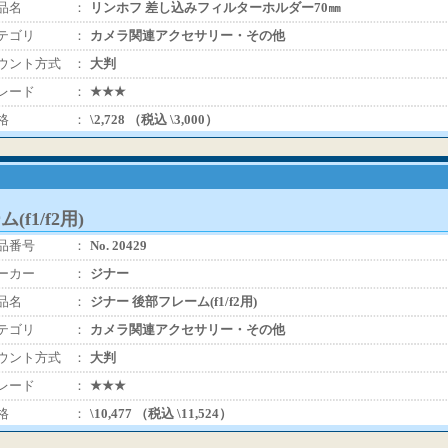
品名
：
リンホフ 差し込みフィルターホルダー70㎜
テゴリ
：
カメラ関連アクセサリー・その他
ウント方式
：
大判
レード
：
★★★
格
：
\2,728 （税込 \3,000）
f1/f2用)
品番号
：
No. 20429
ーカー
：
ジナー
品名
：
ジナー 後部フレーム(f1/f2用)
テゴリ
：
カメラ関連アクセサリー・その他
ウント方式
：
大判
レード
：
★★★
格
：
\10,477 （税込 \11,524）