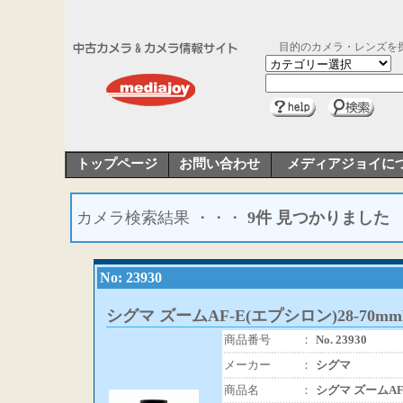
目的のカメラ・レンズを
トップページ
お問い合わせ
メディアジョイに
カメラ検索結果 ・・・
9件 見つかりました
No: 23930
シグマ ズームAF-E(エプシロン)28-70mmF3
商品番号
：
No. 23930
メーカー
：
シグマ
商品名
：
シグマ ズームAF-E