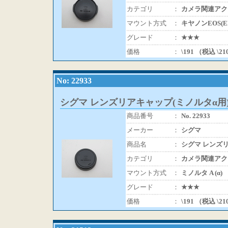
カテゴリ
：
カメラ関連アク
マウント方式
：
キヤノンEOS(
グレード
：
★★★
価格
：
\191 （税込 \2
No: 22933
シグマ レンズリアキャップ(ミノルタα用
商品番号
：
No. 22933
メーカー
：
シグマ
商品名
：
シグマ レンズリ
カテゴリ
：
カメラ関連アク
マウント方式
：
ミノルタ A (α)
グレード
：
★★★
価格
：
\191 （税込 \2