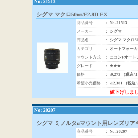
No: 21513
シグマ マクロ50㎜/F2.8D EX
商品番号
：
No. 21513
メーカー
：
シグマ
商品名
：
シグマ マクロ50㎜
カテゴリ
：
オートフォーカ
マウント方式
：
ニコンFオート
グレード
：
★★★
価格
：
\9,273 （税込 \
希望小売価格
：
\12,381 （税込 
値下げしま
No: 20207
シグマ ミノルタαマウント用レンズリア
商品番号
：
No. 20207