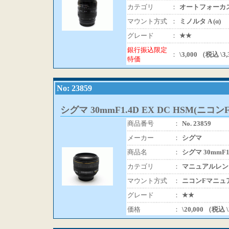
カテゴリ
：
オートフォーカ
マウント方式
：
ミノルタ A (α)
グレード
：
★★
銀行振込限定
：
\3,000 （税込 \3
特価
No: 23859
シグマ 30mmF1.4D EX DC HSM(ニコンF
商品番号
：
No. 23859
メーカー
：
シグマ
商品名
：
シグマ 30mmF1.
カテゴリ
：
マニュアルレン
マウント方式
：
ニコンFマニュ
グレード
：
★★
価格
：
\20,000 （税込 