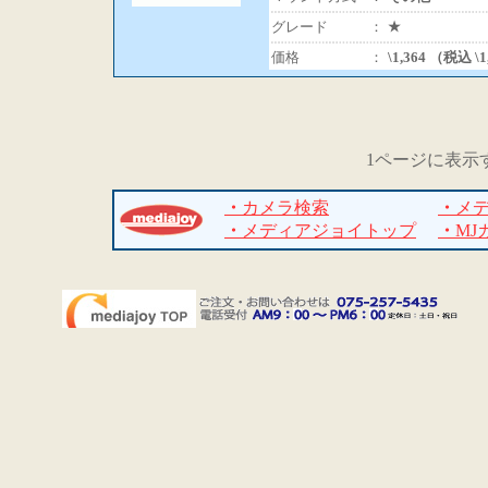
グレード
：
★
価格
：
\1,364 （税込 \
1ページに表示
・
カメラ検索
・
メ
・
メディアジョイトップ
・
MJ