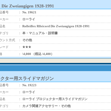
rd Die Zweiaugigen 1928-1991
品番号
：
No. 19621
ーカー
：
ローライ
品名
：
Rolleiflex Rlleicord Die Zweiaugigen 1928-1991
テゴリ
：
本・マニュアル・説明書
ウント方式
：
その他
レード
：
★★★
格
：
\4,000 （税込 \4,400）
ェクター用スライドマガジン
品番号
：
No. 19223
ーカー
：
ローライ
品名
：
ローライ プロジェクター用スライドマガジン
テゴリ
：
カメラ関連アクセサリー・その他