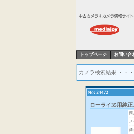
トップページ
お問い合
カメラ検索結果 ・・・
No: 24472
ローライ35用純
商
メ
商