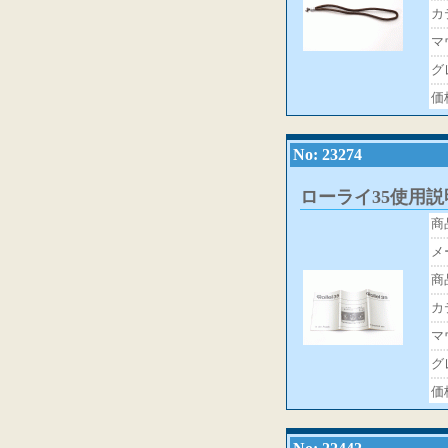
カ
マ
グ
価
No: 23274
ローライ35使用説
商
メ
商
カ
マ
グ
価