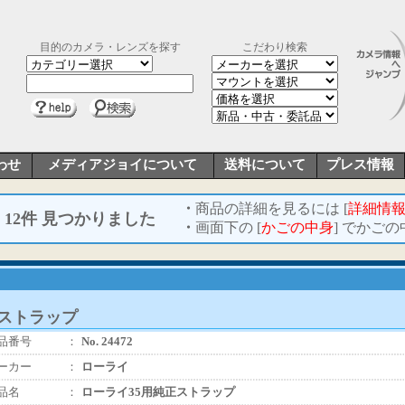
目的のカメラ・レンズを探す
こだわり検索
わせ
メディアジョイについて
送料について
プレス情報
・
商品の詳細を見るには [
詳細情
12件 見つかりました
・
画面下の [
かごの中身
] でかご
正ストラップ
品番号
：
No. 24472
ーカー
：
ローライ
品名
：
ローライ35用純正ストラップ