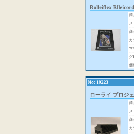
Rolleiflex Rlleico
商
メ
商
カ
マ
グ
価
No: 19223
ローライ プロジ
商
メ
商
カ