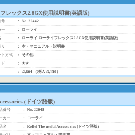
フレックス2.8GX使用説明書(英語版)
番号
：
No. 22442
カー
：
ローライ
名
：
ローライ ローライフレックス2.8GX使用説明書(英語版)
ゴリ
：
本・マニュアル・説明書
ント方式
：
その他
ード
：
★★
：
\2,864 （税込 \3,150）
l Accessories (ドイツ語版)
品番号
：
No. 22048
ーカー
：
ローライ
品名
：
Rollei The useful Accessories (ドイツ語版)
テゴリ
：
本・マニュアル・説明書