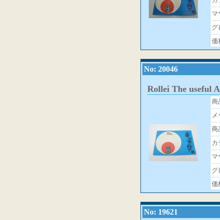
マ
グ
価
No: 20046
Rollei The useful A
商
メ
商
カ
マ
グ
価
No: 19621