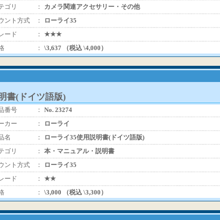
テゴリ
：
カメラ関連アクセサリー・その他
ウント方式
：
ローライ35
レード
：
★★★
格
：
\3,637 （税込 \4,000）
明書(ドイツ語版)
品番号
：
No. 23274
ーカー
：
ローライ
品名
：
ローライ35使用説明書(ドイツ語版)
テゴリ
：
本・マニュアル・説明書
ウント方式
：
ローライ35
レード
：
★★
格
：
\3,000 （税込 \3,300）