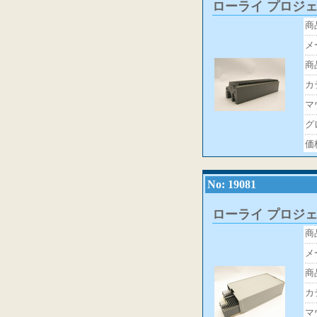
ローライ プロジ
商
メ
商
カ
マ
グ
価
No: 19081
ローライ プロジ
商
メ
商
カ
マ