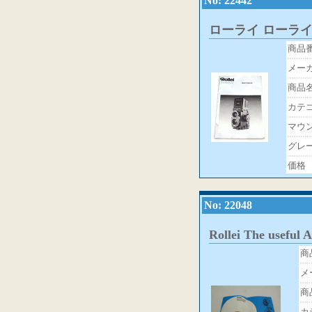
No: 22442
ローライ ローライ
商品
メー
商品
カテ
マウ
グレ
価格
No: 22048
Rollei The usefu
商
メ
商
カ