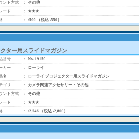
ウント方式
：
その他
レード
：
★★★
格
：
\500 （税込 \550）
ェクター用スライドマガジン
品番号
：
No. 19150
ーカー
：
ローライ
品名
：
ローライ プロジェクター用スライドマガジン
テゴリ
：
カメラ関連アクセサリー・その他
ウント方式
：
その他
レード
：
★★★
格
：
\2,546 （税込 \2,800）