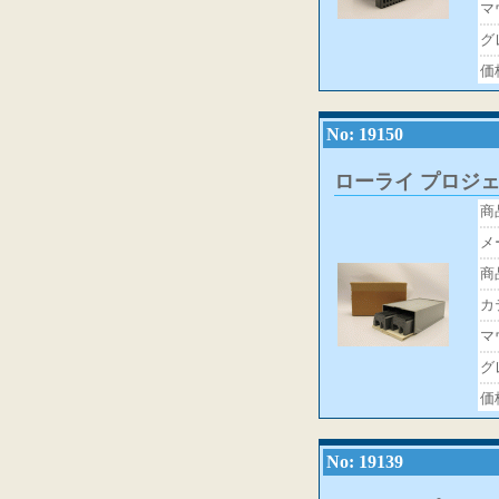
マ
グ
価
No: 19150
ローライ プロジ
商
メ
商
カ
マ
グ
価
No: 19139