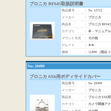
ブロニカ RF645取扱説明書
商品番号
：
No. 22722
メーカー
：
ブロニカ
商品名
：
ブロニカ RF6
カテゴリ
：
本・マニュアル
マウント方式
：
その他
グレード
：
★★
価格
：
\2,000 （税込 \
No: 20499
ブロニカ 6X6用ボディサイドカバー
商品番号
：
No. 20499
メーカー
：
ブロニカ
商品名
：
ブロニカ 6X
カテゴリ
：
カメラ関連アク
マウント方式
：
その他