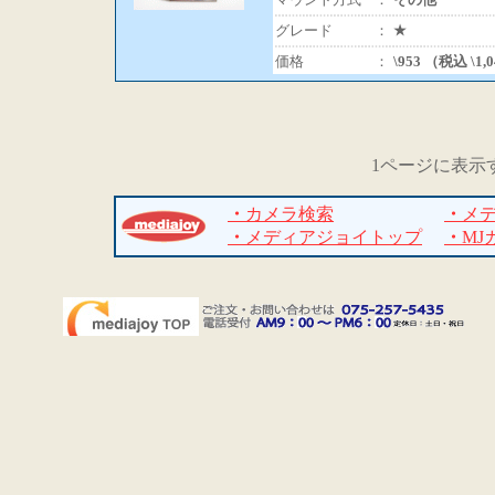
グレード
：
★
価格
：
\953 （税込 \1,
1ページに表示
・
カメラ検索
・
メ
・
メディアジョイトップ
・
MJ