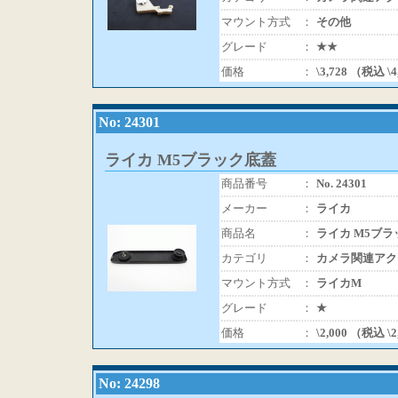
マウント方式
：
その他
グレード
：
★★
価格
：
\3,728 （税込 \
No: 24301
ライカ M5ブラック底蓋
商品番号
：
No. 24301
メーカー
：
ライカ
商品名
：
ライカ M5ブ
カテゴリ
：
カメラ関連アク
マウント方式
：
ライカM
グレード
：
★
価格
：
\2,000 （税込 \
No: 24298