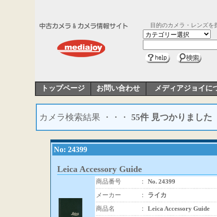
目的のカメラ・レンズを
トップページ
お問い合わせ
メディアジョイに
カメラ検索結果 ・・・
55件 見つかりました
No: 24399
Leica Accessory Guide
商品番号
：
No. 24399
メーカー
：
ライカ
商品名
：
Leica Accessory Guide