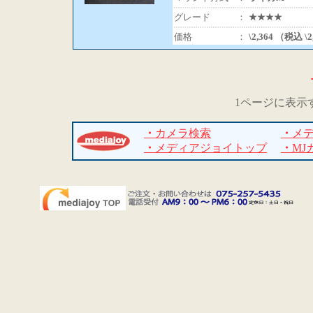
グレード
：
★★★★
価格
：
\2,364 （税込 \
1ページに表示
・
カメラ検索
・
メ
・
メディアジョイトップ
・
MJ