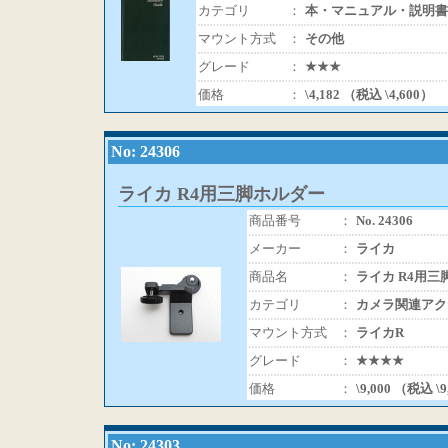
カテゴリ
：
本・マニュアル・説明書
マウント方式
：
その他
グレード
：
★★★
価格
：
\4,182 （税込 \4,600）
No: 24306
ライカ R4用三脚ホルダー
商品番号
：
No. 24306
メーカー
：
ライカ
商品名
：
ライカ R4用三
カテゴリ
：
カメラ関連アク
マウント方式
：
ライカR
グレード
：
★★★★
価格
：
\9,000 （税込 \
No: 24303