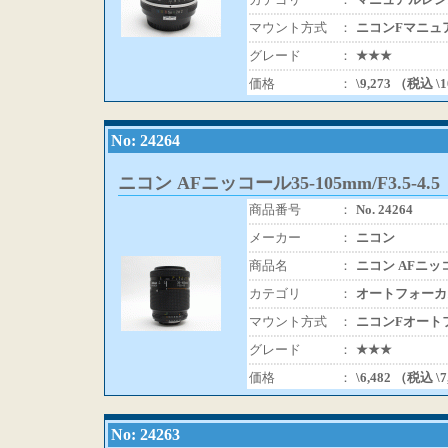
マウント方式
：
ニコンFマニュ
グレード
：
★★★
価格
：
\9,273 （税込 \
No: 24264
ニコン AFニッコール35-105mm/F3.5-4.5
商品番号
：
No. 24264
メーカー
：
ニコン
商品名
：
ニコン AFニッコー
カテゴリ
：
オートフォーカ
マウント方式
：
ニコンFオート
グレード
：
★★★
価格
：
\6,482 （税込 \
No: 24263