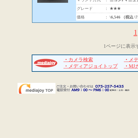
グレード
：
★★★
価格
：
\6,546 （税込 \
1
1ページに表示
・
カメラ検索
・
メ
・
メディアジョイトップ
・
MJ