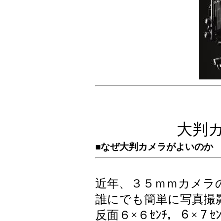
大判
■なぜ大判カメラがよいのか
近年、３５ｍｍカメラ
誰にでも簡単に写真撮
反面６×６ｾﾝﾁ，６×７ｾ