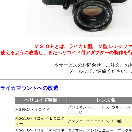
ＭＳ-ＯＰとは、ライカＬ型, Ｍ型 レンジ
使えるように改造し、またヘリコイド付アダプターの製作を行うも
本サービスのお問合せ、ご注文、お見積りは電話
メールにてご連絡ください。
ライカマウントへの改造
ヘリコイド種類
レンズ名
プロミネント50mm/f1.5、ウルトロン
MS-PRO ヘリコイド
50mm/f2
MS-51.6ヘリコイド ＥＸエク
アンジェニー50mm/f1.5、f1.8他
ター
MS-51.6ヘリコイド M42コネ
タクマー、アンジェニュー、プラク