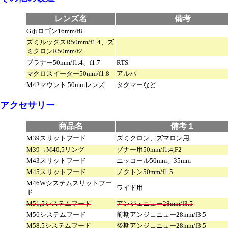
レンズ名
備考
Gホロゴン16mm/f8
ズミルックスR50mm/f1.4、ズ
ミクロンR50mm/f2
プラナー50mm/f1.4、f1.7
RTS
マクロスイーター50mm/f1.8
アルパ
M42マウント 50mmレンズ
タクマーなど
アクセサリー
商品名
備考１
M39スリットフード
ズミクロン、ズマロン用
M39→M40,5リング
ゾナー用50mm/f1.4,F2
M43スリットフード
ニッコール50mm、35mm
M45スリットフード
ノクトン50mm/f1.5
M46Wシステムスリットフー
ワイド用
ド
M51,5システムフード
アンジェニュー28mm/f3.5
M56システムフード
前期アンジェニュー28mm/f3.5
M58.5システムフード
後期アンジェニュー28mm/f3.5